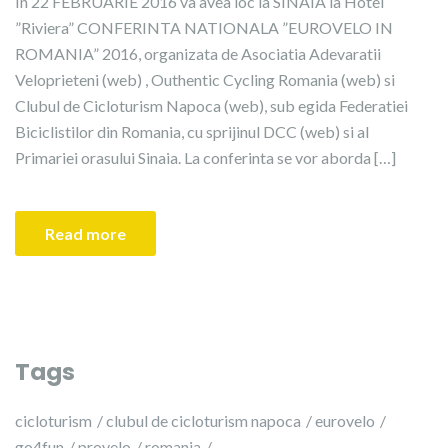
In 22 FEBRUARIE 2016 va avea loc la SINAIA la Hotel
”Riviera” CONFERINTA NATIONALA ”EUROVELO IN
ROMANIA” 2016, organizata de Asociatia Adevaratii
Veloprieteni (web) , Outhentic Cycling Romania (web) si
Clubul de Cicloturism Napoca (web), sub egida Federatiei
Biciclistilor din Romania, cu sprijinul DCC (web) si al
Primariei orasului Sinaia. La conferinta se vor aborda […]
Read more
Tags
cicloturism
clubul de cicloturism napoca
eurovelo
go4fun
provelo
romania